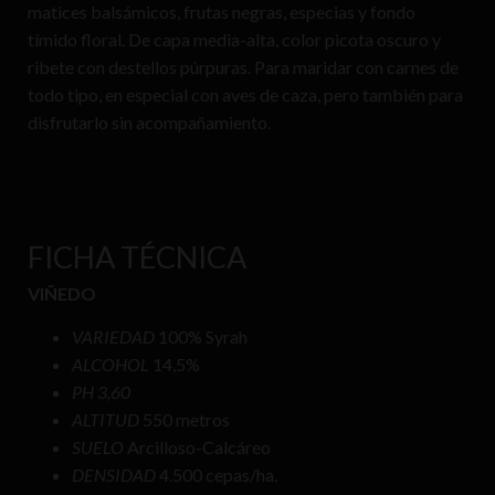
matices balsámicos, frutas negras, especias y fondo
tímido floral. De capa media-alta, color picota oscuro y
ribete con destellos púrpuras. Para maridar con carnes de
todo tipo, en especial con aves de caza, pero también para
disfrutarlo sin acompañamiento.
FICHA TÉCNICA
VIÑEDO
VARIEDAD
100% Syrah
ALCOHOL
14,5%
PH 3,60
ALTITUD
550 metros
SUELO
Arcilloso-Calcáreo
DENSIDAD
4.500 cepas/ha.