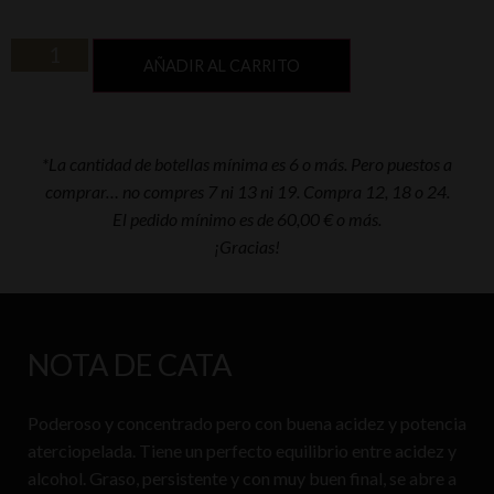
AÑADIR AL CARRITO
*La cantidad de botellas mínima es 6 o más. Pero puestos a
comprar… no compres 7 ni 13 ni 19. Compra 12, 18 o 24.
El pedido mínimo es de 60,00 € o más.
¡Gracias!
NOTA DE CATA
Poderoso y concentrado pero con buena acidez y potencia
aterciopelada. Tiene un perfecto equilibrio entre acidez y
alcohol. Graso, persistente y con muy buen final, se abre a