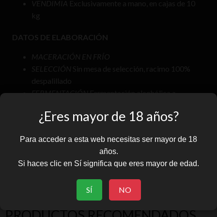
VENDIMIA
Exclusivamente a mano, en cajas de 10
kg
DATOS DE ELABORACIÓN
MACERACIÓN EN FRÍO
SELECCIÓN
Sin mesa de selección, racimo 100%
despalillado
FERMENTACIÓN
Fermentación alcohólica a
temperatura controlada (24°C) en deposito de acero
¿Eres mayor de 18 años?
inoxidable
CRIANZA
Criado doce meses en barrica de roble
Para acceder a esta web necesitas ser mayor de 18
francés usadas y nuevas de 225 litros.
años.
EMBOTELLADO
Marzo 2023
Si haces clic en Sí significa que eres mayor de edad.
SÍ
NO
PRODUCTOS RECOMENDADOS