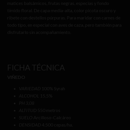
matices balsámicos, frutas negras, especias y fondo
tímido floral. De capa media-alta, color picota oscuro y
ribete con destellos púrpuras. Para maridar con carnes de
todo tipo, en especial con aves de caza, pero también para
disfrutarlo sin acompañamiento.
FICHA TÉCNICA
VIÑEDO
VARIEDAD
100% Syrah
ALCOHOL
15,5%
PH 3,08
ALTITUD
550 metros
SUELO
Arcilloso-Calcáreo
DENSIDAD
4.500 cepas/ha.