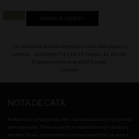
AÑADIR AL CARRITO
*La cantidad de botellas mínima es 6 o más. Pero puestos a
comprar… no compres 7 ni 13 ni 19. Compra 12, 18 o 24.
El pedido mínimo es de 60,00 € o más.
¡Gracias!
NOTA DE CATA
Poderoso y concentrado pero con buena acidez y potencia
aterciopelada. Tiene un perfecto equilibrio entre acidez y
alcohol. Graso, persistente y con muy buen final, se abre a